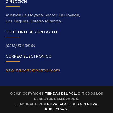
DIRECCIÓN
Avenida La Hoyada, Sector La Hoyada,
Los Teques, Estado Miranda.
TELÉFONO DE CONTACTO
(0212) 514 36 64
CORREO ELECTRÓNICO
d.t.b.l.t.d.pollo@hotmail.com
© 2021 COPYRIGHT
TIENDAS DEL POLLO.
TODOS LOS
DERECHOS RESERVADOS.
ELABORADO POR
NOVA GAMESTREAM & NOVA
PUBLICIDAD.