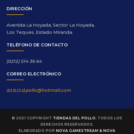
DIRECCIÓN
Avenida La Hoyada, Sector La Hoyada,
Los Teques, Estado Miranda.
TELÉFONO DE CONTACTO
(0212) 514 36 64
CORREO ELECTRÓNICO
d.t.b.l.t.d.pollo@hotmail.com
© 2021 COPYRIGHT
TIENDAS DEL POLLO.
TODOS LOS
DERECHOS RESERVADOS.
ELABORADO POR
NOVA GAMESTREAM & NOVA