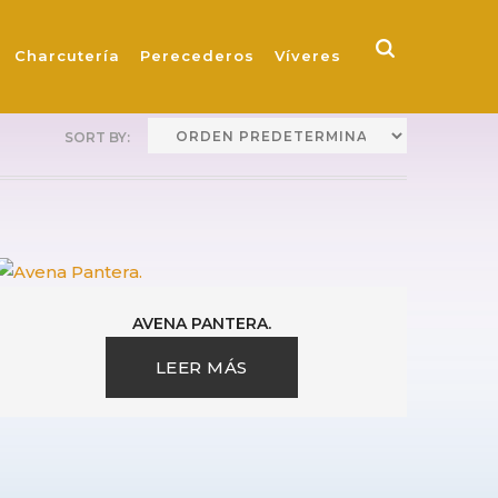
Charcutería
Perecederos
Víveres
AVENA PANTERA.
LEER MÁS