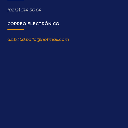
(0212) 514 36 64
CORREO ELECTRÓNICO
d.t.b.l.t.d.pollo@hotmail.com