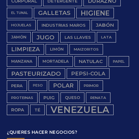
DURAZNO
CORPORAL
DETERGENTE
HIGIENE
GALLETAS
EL TUNAL
JABÓN
INDUSTRIAS MAROS
HOJUELAS
JUGO
JAMÓN
LAS LLAVES
LATA
LIMPIEZA
LIMÓN
MAIZORITOS
NATULAC
MANZANA
MORTADELA
PAPEL
PASTEURIZADO
PEPSI-COLA
POLAR
PERA
PESO
PRIMOR
PUIG
QUESO
PROTEINAS
RENATA
VENEZUELA
ROPA
TÉ
¿QUIERES HACER NEGOCIOS?