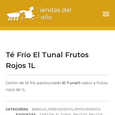
TÉ FRÍO EL TUNAL
FRUTOS ROJOS 1L
Té Frío El Tunal Frutos
Rojos 1L
Cartón de té frío pasteurizado
El Tunal®
sabor a frutos
rojos de 1L.
CATEGORÍAS:
BEBIDAS
,
PERECEDEROS
,
REFRIGERADOS
ETIQUETAS:
CARTÓN
,
EL TUNAL
,
FRUTOS
,
FRUTOS