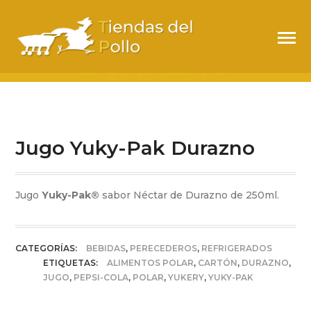
JUGO YUKY-PAK
DURAZNO
Jugo Yuky-Pak Durazno
Jugo
Yuky-Pak®
sabor Néctar de Durazno de 250ml.
CATEGORÍAS:
BEBIDAS
,
PERECEDEROS
,
REFRIGERADOS
ETIQUETAS:
ALIMENTOS POLAR
,
CARTÓN
,
DURAZNO
,
JUGO
,
PEPSI-COLA
,
POLAR
,
YUKERY
,
YUKY-PAK