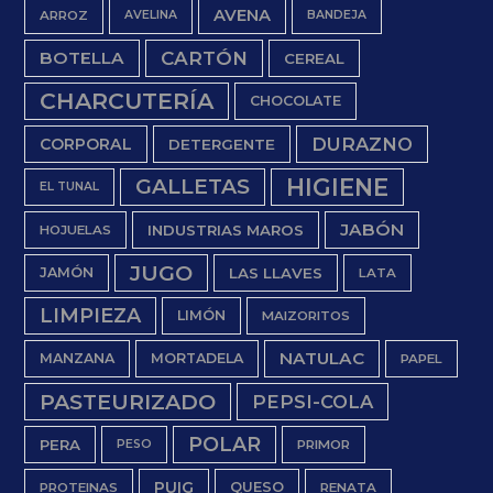
AVENA
ARROZ
AVELINA
BANDEJA
BOTELLA
CARTÓN
CEREAL
CHARCUTERÍA
CHOCOLATE
DURAZNO
CORPORAL
DETERGENTE
HIGIENE
GALLETAS
EL TUNAL
JABÓN
INDUSTRIAS MAROS
HOJUELAS
JUGO
JAMÓN
LAS LLAVES
LATA
LIMPIEZA
LIMÓN
MAIZORITOS
NATULAC
MANZANA
MORTADELA
PAPEL
PASTEURIZADO
PEPSI-COLA
POLAR
PERA
PESO
PRIMOR
PUIG
QUESO
PROTEINAS
RENATA