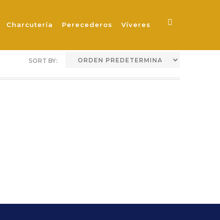
Charcutería
Perecederos
Víveres