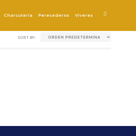
ER
Charcutería
Perecederos
Víveres