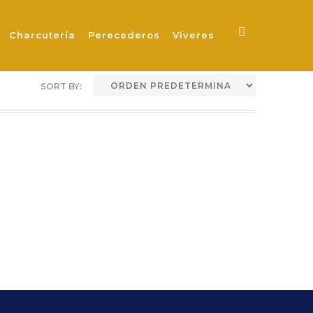
R
Charcutería
Perecederos
Víveres