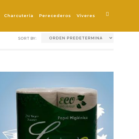
Charcutería
Perecederos
Víveres